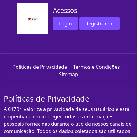
Acessos
Login
Registrar-se
Políticas de Privacidade
Termos e Condições
Sitemap
Políticas de Privacidade
A 017Brl valoriza a privacidade de seus usuários e está
empenhada em proteger todas as informações
pessoais fornecidas durante o uso de nossos canais de
comunicação. Todos os dados coletados são utilizados