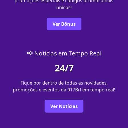
promoções especiais e códigos promocionais
únicos!
Ver Bônus
📢 Notícias em Tempo Real
24/7
Fique por dentro de todas as novidades,
promoções e eventos da 017Brl em tempo real!
Ver Notícias