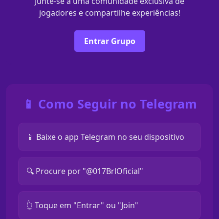
Junte-se a uma comunidade exclusiva de
jogadores e compartilhe experiências!
Entrar Grupo
📱 Como Seguir no Telegram
📱 Baixe o app Telegram no seu dispositivo
🔍 Procure por "@017BrlOficial"
👆 Toque em "Entrar" ou "Join"