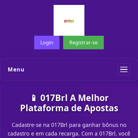
Login
Registrar-se
Menu
📱 017Brl A Melhor
Plataforma de Apostas
Cadastre-se na 017Brl para ganhar bônus no
cadastro e em cada recarga. Com a 017Brl, você