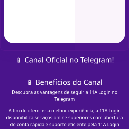
📱 Canal Oficial no Telegram!
📱 Benefícios do Canal
Descubra as vantagens de seguir a 11A Login no
Telegram
A fim de oferecer a melhor experiência, a 11A Login
disponibiliza serviços online superiores com abertura
de conta rápida e suporte eficiente pela 11A Login