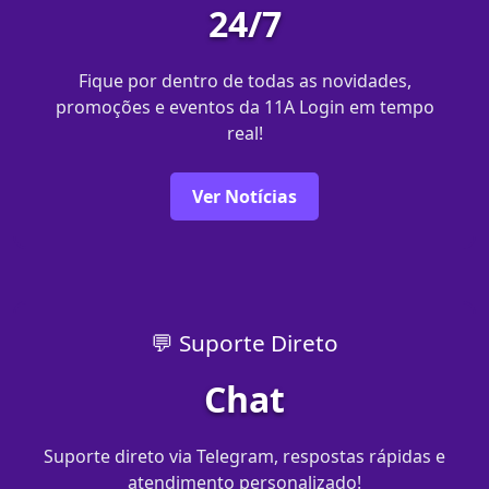
24/7
Fique por dentro de todas as novidades,
promoções e eventos da 11A Login em tempo
real!
Ver Notícias
💬 Suporte Direto
Chat
Suporte direto via Telegram, respostas rápidas e
atendimento personalizado!