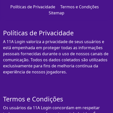
Políticas de Privacidade
Termos e Condições
Sitemap
Políticas de Privacidade
A 11A Login valoriza a privacidade de seus usuários e
está empenhada em proteger todas as informações
pessoais fornecidas durante o uso de nossos canais de
comunicação. Todos os dados coletados são utilizados
exclusivamente para fins de melhoria contínua da
experiência de nossos jogadores.
Termos e Condições
Os usuários da 11A Login concordam em respeitar