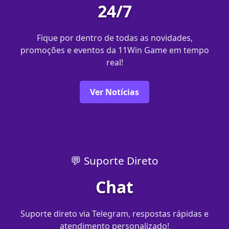
24/7
Fique por dentro de todas as novidades,
promoções e eventos da 11Win Game em tempo
real!
Ver Notícias
💬 Suporte Direto
Chat
Suporte direto via Telegram, respostas rápidas e
atendimento personalizado!