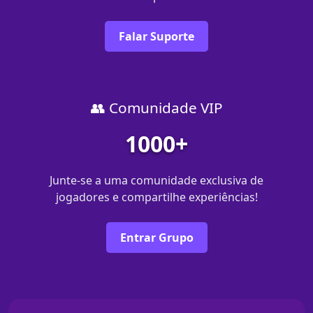
Falar Suporte
👥 Comunidade VIP
1000+
Junte-se a uma comunidade exclusiva de
jogadores e compartilhe experiências!
Entrar Grupo