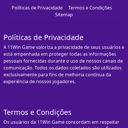
Políticas de Privacidade
Termos e Condições
Sitemap
Políticas de Privacidade
A 11Win Game valoriza a privacidade de seus usuários e
está empenhada em proteger todas as informações
pessoais fornecidas durante o uso de nossos canais de
comunicação. Todos os dados coletados são utilizados
exclusivamente para fins de melhoria contínua da
experiência de nossos jogadores.
Termos e Condições
Os usuários da 11Win Game concordam em respeitar