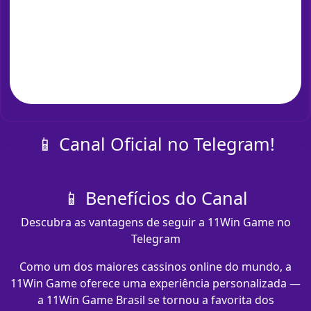
📱 Canal Oficial no Telegram!
📱 Benefícios do Canal
Descubra as vantagens de seguir a 11Win Game no
Telegram
Como um dos maiores cassinos online do mundo, a
11Win Game oferece uma experiência personalizada —
a 11Win Game Brasil se tornou a favorita dos