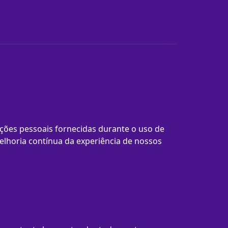
ções pessoais fornecidas durante o uso de
elhoria contínua da experiência de nossos