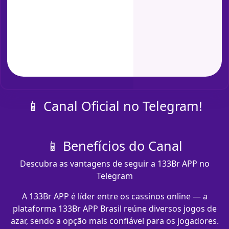
📱 Canal Oficial no Telegram!
📱 Benefícios do Canal
Descubra as vantagens de seguir a 133Br APP no
Telegram
A 133Br APP é líder entre os cassinos online — a
plataforma 133Br APP Brasil reúne diversos jogos de
azar, sendo a opção mais confiável para os jogadores.