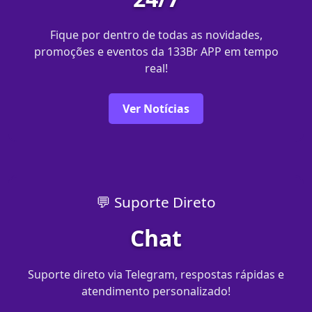
Fique por dentro de todas as novidades,
promoções e eventos da 133Br APP em tempo
real!
Ver Notícias
💬 Suporte Direto
Chat
Suporte direto via Telegram, respostas rápidas e
atendimento personalizado!