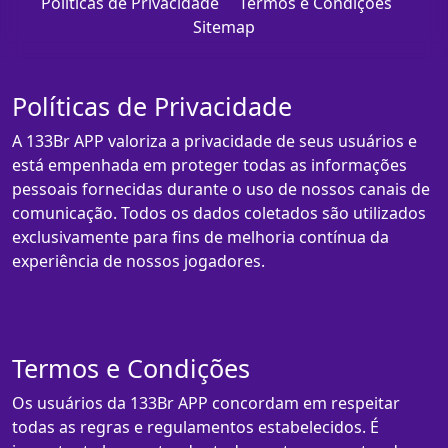
Políticas de Privacidade
Termos e Condições
Sitemap
Políticas de Privacidade
A 133Br APP valoriza a privacidade de seus usuários e
está empenhada em proteger todas as informações
pessoais fornecidas durante o uso de nossos canais de
comunicação. Todos os dados coletados são utilizados
exclusivamente para fins de melhoria contínua da
experiência de nossos jogadores.
Termos e Condições
Os usuários da 133Br APP concordam em respeitar
todas as regras e regulamentos estabelecidos. É