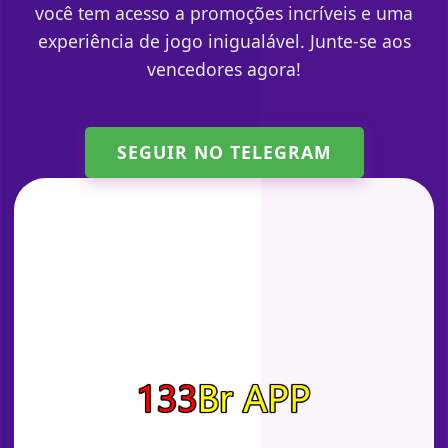
você tem acesso a promoções incríveis e uma
experiência de jogo inigualável. Junte-se aos
vencedores agora!
SEGUIR NO TELEGRAM