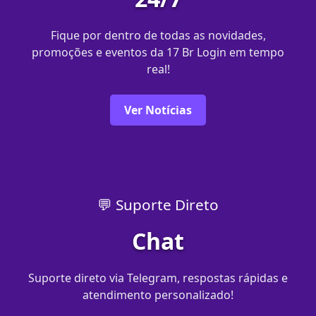
Fique por dentro de todas as novidades,
promoções e eventos da 17 Br Login em tempo
real!
Ver Notícias
💬 Suporte Direto
Chat
Suporte direto via Telegram, respostas rápidas e
atendimento personalizado!