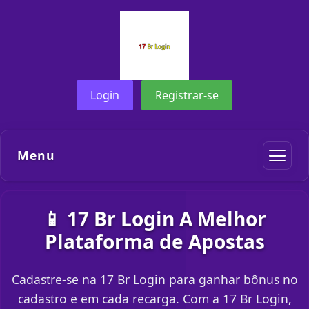
Login
Registrar-se
Menu
📱 17 Br Login A Melhor
Plataforma de Apostas
Cadastre-se na 17 Br Login para ganhar bônus no
cadastro e em cada recarga. Com a 17 Br Login,