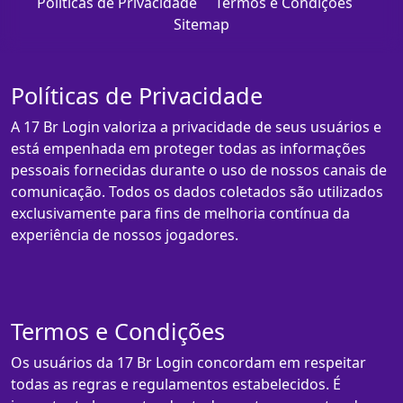
Políticas de Privacidade
Termos e Condições
Sitemap
Políticas de Privacidade
A 17 Br Login valoriza a privacidade de seus usuários e
está empenhada em proteger todas as informações
pessoais fornecidas durante o uso de nossos canais de
comunicação. Todos os dados coletados são utilizados
exclusivamente para fins de melhoria contínua da
experiência de nossos jogadores.
Termos e Condições
Os usuários da 17 Br Login concordam em respeitar
todas as regras e regulamentos estabelecidos. É