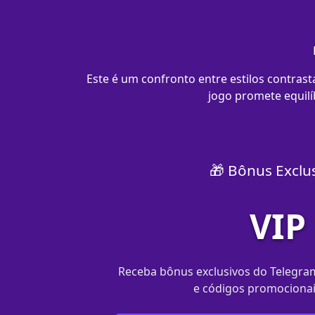
Este é um confronto entre estilos contrastan
jogo promete equilí
🎁 Bônus Exclu
VIP
Receba bônus exclusivos do Telegra
e códigos promocionai