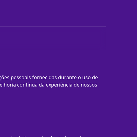
ções pessoais fornecidas durante o uso de
elhoria contínua da experiência de nossos