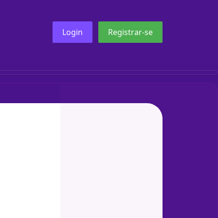
Login
Registrar-se