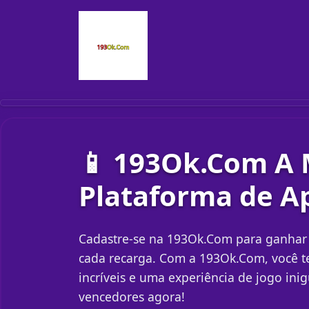
📱 193Ok.Com A 
Plataforma de A
Cadastre-se na 193Ok.Com para ganhar
cada recarga. Com a 193Ok.Com, você 
incríveis e uma experiência de jogo inig
vencedores agora!