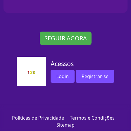
SEGUIR AGORA
Acessos
Login
Registrar-se
Políticas de Privacidade
Termos e Condições
Sitemap