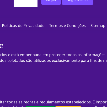
Políticas de Privacidade
Termos e Condições
Sitemap
de
uários e está empenhada em proteger todas as informações 
os coletados são utilizados exclusivamente para fins de m
ar todas as regras e regulamentos estabelecidos. É impor