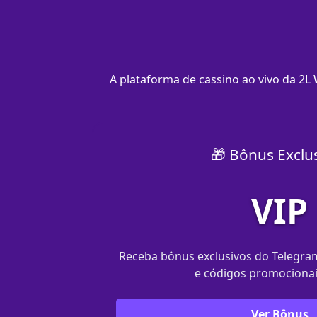
A plataforma de cassino ao vivo da 2L 
🎁 Bônus Exclu
VIP
Receba bônus exclusivos do Telegra
e códigos promocionai
Ver Bônus