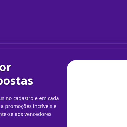
or
postas
us no cadastro e em cada
 a promoções incríveis e
unte-se aos vencedores