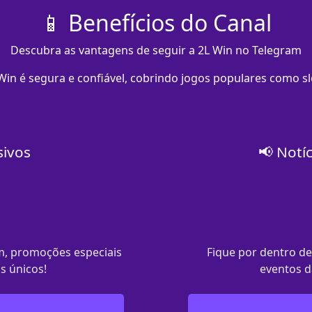
📱 Benefícios do Canal
Descubra as vantagens de seguir a 2L Win no Telegram
Win é segura e confiável, cobrindo jogos populares como slo
sivos
📢 Notí
m, promoções especiais
Fique por dentro d
s únicos!
eventos d