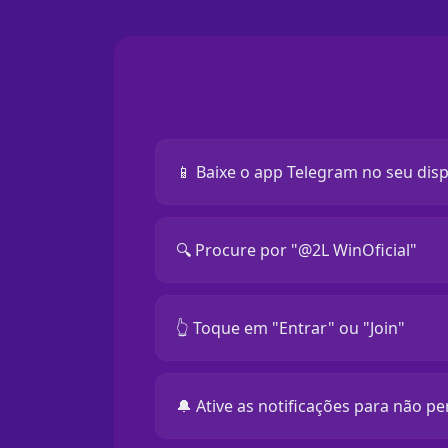
📱 Baixe o app Telegram no seu disp
🔍 Procure por "@2L WinOficial"
👆 Toque em "Entrar" ou "Join"
🔔 Ative as notificações para não p