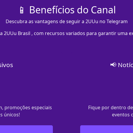
📱 Benefícios do Canal
Descubra as vantagens de seguir a 2UUu no Telegram
a 2UUu Brasil , com recursos variados para garantir uma e
sivos
📢 Notí
m, promoções especiais
Fique por dentro d
s únicos!
eventos 