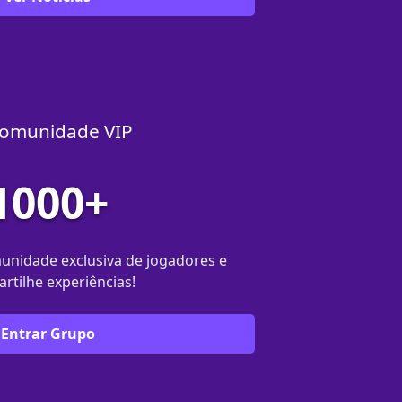
Comunidade VIP
1000+
unidade exclusiva de jogadores e
rtilhe experiências!
Entrar Grupo