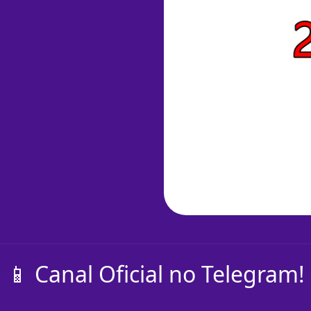
📱 Canal Oficial no Telegram!