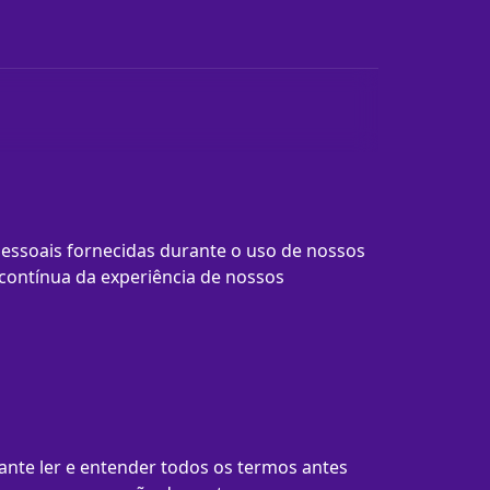
essoais fornecidas durante o uso de nossos
 contínua da experiência de nossos
nte ler e entender todos os termos antes