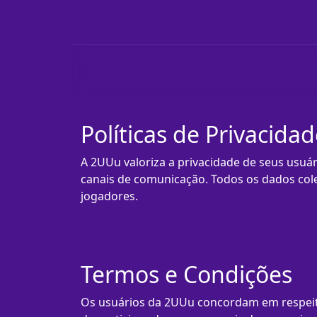
Políticas de Privacida
A 2UUu valoriza a privacidade de seus usu
canais de comunicação. Todos os dados cole
jogadores.
Termos e Condições
Os usuários da 2UUu concordam em respeita