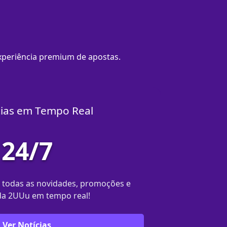
xperiência premium de apostas.
cias em Tempo Real
24/7
e todas as novidades, promoções e
da 2UUu em tempo real!
Ver Notícias