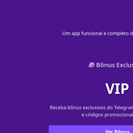
Um app funcional e completo d
🎁 Bônus Exclu
VIP
Receba bônus exclusivos do Telegra
e códigos promocionai
Ver Bônus