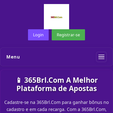
Login
Registrar-se
Menu
📱 365Brl.Com A Melhor
Plataforma de Apostas
Cadastre-se na 365Brl.Com para ganhar bônus no
cadastro e em cada recarga. Com a 365Brl.Com,