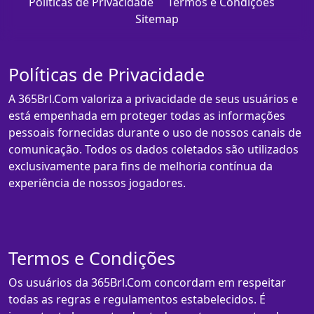
Políticas de Privacidade
Termos e Condições
Sitemap
Políticas de Privacidade
A 365Brl.Com valoriza a privacidade de seus usuários e
está empenhada em proteger todas as informações
pessoais fornecidas durante o uso de nossos canais de
comunicação. Todos os dados coletados são utilizados
exclusivamente para fins de melhoria contínua da
experiência de nossos jogadores.
Termos e Condições
Os usuários da 365Brl.Com concordam em respeitar
todas as regras e regulamentos estabelecidos. É