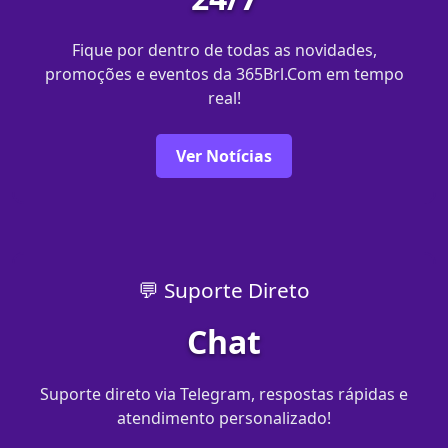
Fique por dentro de todas as novidades,
promoções e eventos da 365Brl.Com em tempo
real!
Ver Notícias
💬 Suporte Direto
Chat
Suporte direto via Telegram, respostas rápidas e
atendimento personalizado!