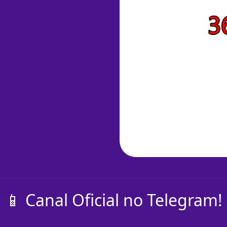
📱 Canal Oficial no Telegram!