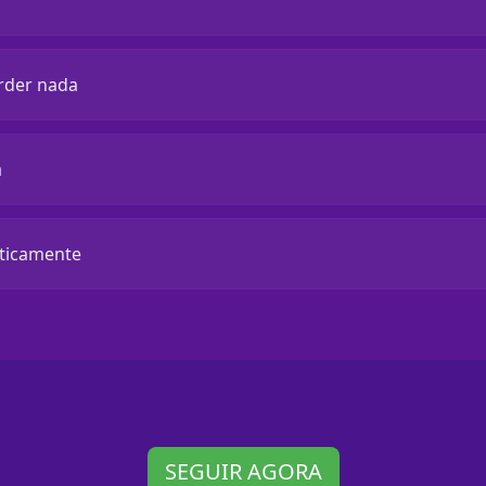
erder nada
a
aticamente
SEGUIR AGORA