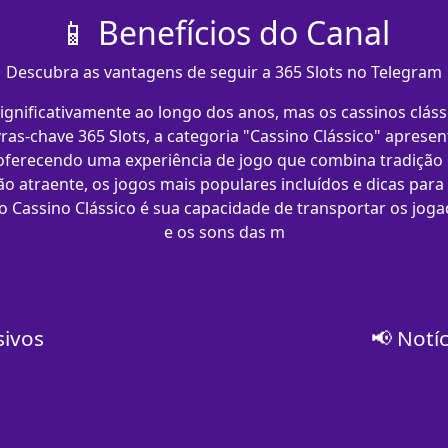
📱 Benefícios do Canal
Descubra as vantagens de seguir a 365 Slots no Telegram
significativamente ao longo dos anos, mas os cassinos cláss
vras-chave 365 Slots, a categoria "Cassino Clássico" aprese
 oferecendo uma experiência de jogo que combina tradição
tão atraente, os jogos mais populares incluídos e dicas pa
Cassino Clássico é sua capacidade de transportar os joga
e os sons das m
sivos
📢 Notí