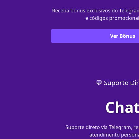
Receba bônus exclusivos do Telegra
e códigos promocionai
Ver Bônus
💬 Suporte Di
Cha
Suporte direto via Telegram, r
atendimento persona