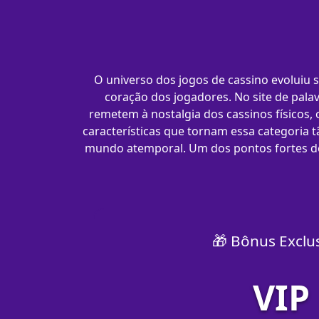
O universo dos jogos de cassino evoluiu 
coração dos jogadores. No site de pala
remetem à nostalgia dos cassinos físicos,
características que tornam essa categoria 
mundo atemporal. Um dos pontos fortes do 
🎁 Bônus Exclu
VIP