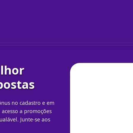
elhor
postas
ônus no cadastro e em
m acesso a promoções
ualável. Junte-se aos