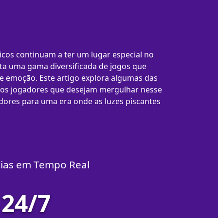
icos continuam a ter um lugar especial no
nta uma gama diversificada de jogos que
 e emoção. Este artigo explora algumas das
ra os jogadores que desejam mergulhar nesse
dores para uma era onde as luzes piscantes
cias em Tempo Real
24/7