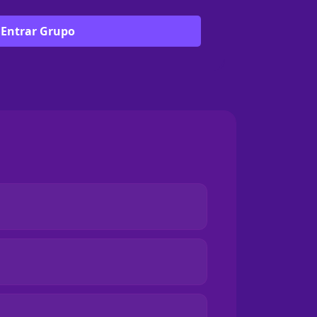
Entrar Grupo