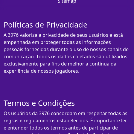
Sitemap
Políticas de Privacidade
A 3976 valoriza a privacidade de seus usuários e está
empenhada em proteger todas as informações
pessoais fornecidas durante o uso de nossos canais de
comunicação. Todos os dados coletados são utilizados
exclusivamente para fins de melhoria contínua da
experiência de nossos jogadores.
Termos e Condições
Os usuários da 3976 concordam em respeitar todas as
regras e regulamentos estabelecidos. É importante ler
e entender todos os termos antes de participar de