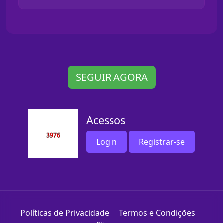
SEGUIR AGORA
Acessos
Login
Registrar-se
Políticas de Privacidade
Termos e Condições