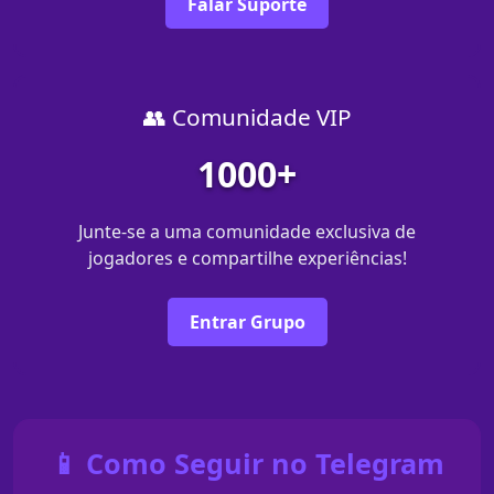
Falar Suporte
👥 Comunidade VIP
1000+
Junte-se a uma comunidade exclusiva de
jogadores e compartilhe experiências!
Entrar Grupo
📱 Como Seguir no Telegram