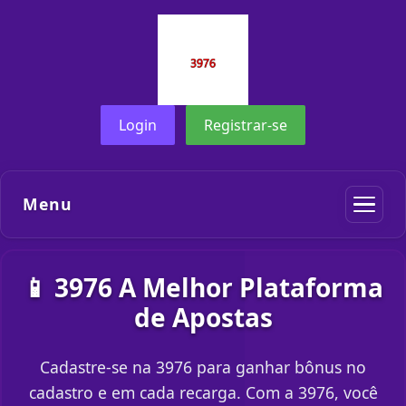
Login
Registrar-se
Menu
📱 3976 A Melhor Plataforma
de Apostas
Cadastre-se na 3976 para ganhar bônus no
cadastro e em cada recarga. Com a 3976, você