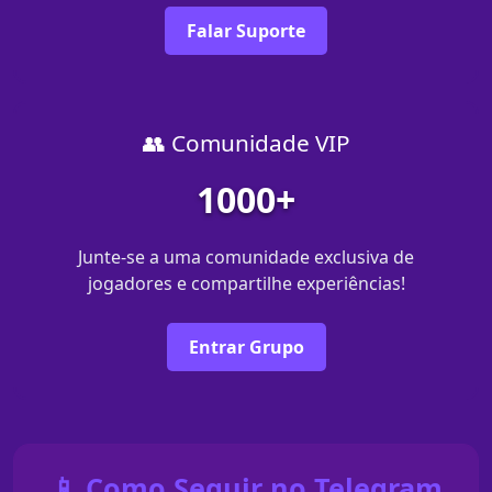
Falar Suporte
👥 Comunidade VIP
1000+
Junte-se a uma comunidade exclusiva de
jogadores e compartilhe experiências!
Entrar Grupo
📱 Como Seguir no Telegram