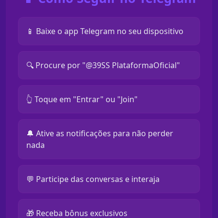
📱 Baixe o app Telegram no seu dispositivo
🔍 Procure por "@39SS PlataformaOficial"
👆 Toque em "Entrar" ou "Join"
🔔 Ative as notificações para não perder
nada
💬 Participe das conversas e interaja
🎁 Receba bônus exclusivos