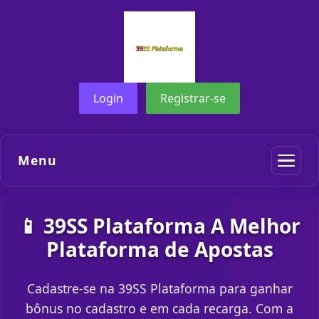
Login
Registrar-se
Menu
📱 39SS Plataforma A Melhor
Plataforma de Apostas
Cadastre-se na 39SS Plataforma para ganhar
bônus no cadastro e em cada recarga. Com a