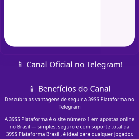
📱 Canal Oficial no Telegram!
📱 Benefícios do Canal
Descubra as vantagens de seguir a 39SS Plataforma no
Telegram
A 39SS Plataforma é o site número 1 em apostas online
no Brasil — simples, seguro e com suporte total da
39SS Plataforma Brasil , é ideal para qualquer jogador.