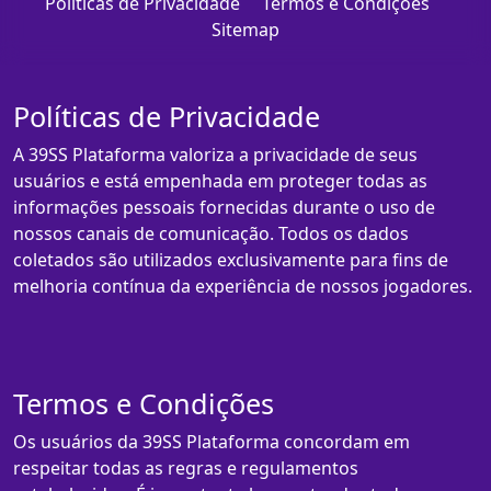
Políticas de Privacidade
Termos e Condições
Sitemap
Políticas de Privacidade
A 39SS Plataforma valoriza a privacidade de seus
usuários e está empenhada em proteger todas as
informações pessoais fornecidas durante o uso de
nossos canais de comunicação. Todos os dados
coletados são utilizados exclusivamente para fins de
melhoria contínua da experiência de nossos jogadores.
Termos e Condições
Os usuários da 39SS Plataforma concordam em
respeitar todas as regras e regulamentos