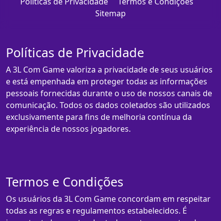
Políticas de Privacidade
Termos e Condições
Sitemap
Políticas de Privacidade
A 3L Com Game valoriza a privacidade de seus usuários
e está empenhada em proteger todas as informações
pessoais fornecidas durante o uso de nossos canais de
comunicação. Todos os dados coletados são utilizados
exclusivamente para fins de melhoria contínua da
experiência de nossos jogadores.
Termos e Condições
Os usuários da 3L Com Game concordam em respeitar
todas as regras e regulamentos estabelecidos. É