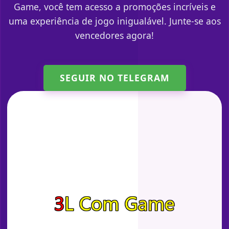
Game, você tem acesso a promoções incríveis e
uma experiência de jogo inigualável. Junte-se aos
vencedores agora!
SEGUIR NO TELEGRAM