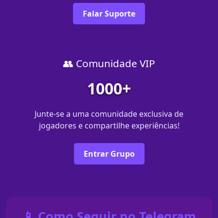
Falar Suporte
👥 Comunidade VIP
1000+
Junte-se a uma comunidade exclusiva de
jogadores e compartilhe experiências!
Entrar Grupo
📱 Como Seguir no Telegram