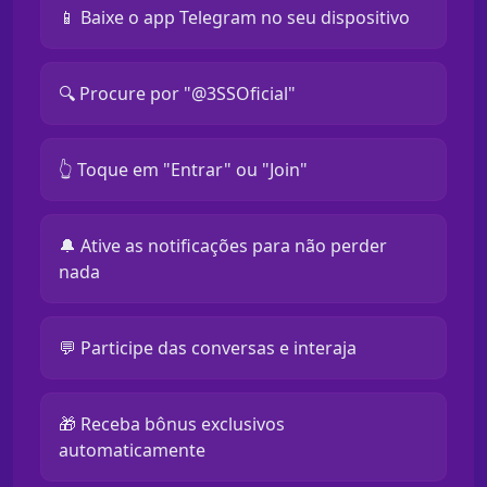
📱 Baixe o app Telegram no seu dispositivo
🔍 Procure por "@3SSOficial"
👆 Toque em "Entrar" ou "Join"
🔔 Ative as notificações para não perder
nada
💬 Participe das conversas e interaja
🎁 Receba bônus exclusivos
automaticamente