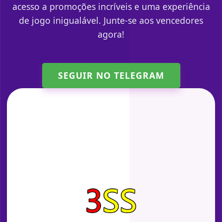
acesso a promoções incríveis e uma experiência
de jogo inigualável. Junte-se aos vencedores
agora!
SEGUIR NO TELEGRAM