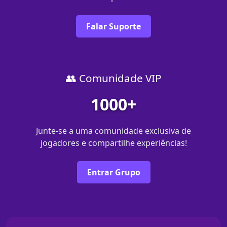
Falar Suporte
👥 Comunidade VIP
1000+
Junte-se a uma comunidade exclusiva de
jogadores e compartilhe experiências!
Entrar Grupo