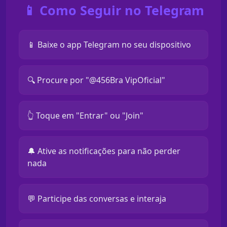
📱 Como Seguir no Telegram
📱 Baixe o app Telegram no seu dispositivo
🔍 Procure por "@456Bra VipOficial"
👆 Toque em "Entrar" ou "Join"
🔔 Ative as notificações para não perder
nada
💬 Participe das conversas e interaja