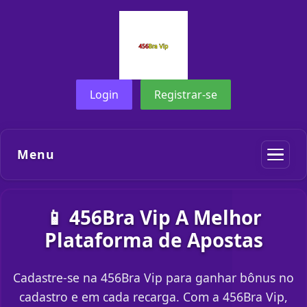
Login
Registrar-se
Menu
📱 456Bra Vip A Melhor
Plataforma de Apostas
Cadastre-se na 456Bra Vip para ganhar bônus no
cadastro e em cada recarga. Com a 456Bra Vip,