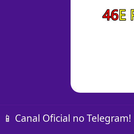
📱 Canal Oficial no Telegram!