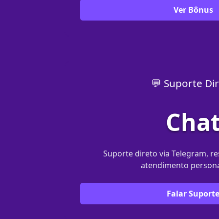
Ver Bônus
💬 Suporte Di
Cha
Suporte direto via Telegram, r
atendimento persona
Falar Suport