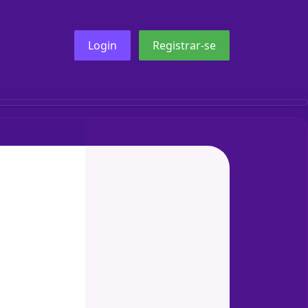
Login
Registrar-se