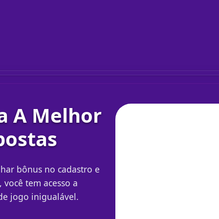
a A Melhor
postas
nhar bônus no cadastro e
, você tem acesso a
e jogo inigualável.