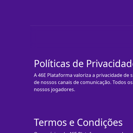
Políticas de Privacida
A 46E Plataforma valoriza a privacidade de
de nossos canais de comunicação. Todos os 
nossos jogadores.
Termos e Condições