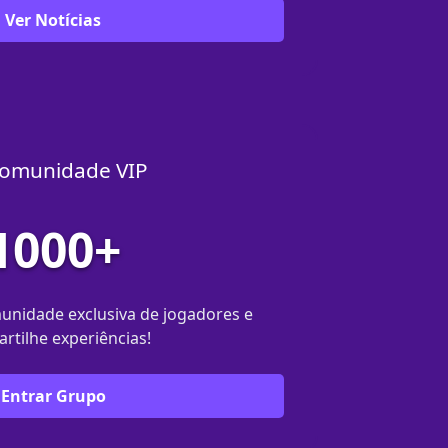
Ver Notícias
Comunidade VIP
1000+
unidade exclusiva de jogadores e
rtilhe experiências!
Entrar Grupo