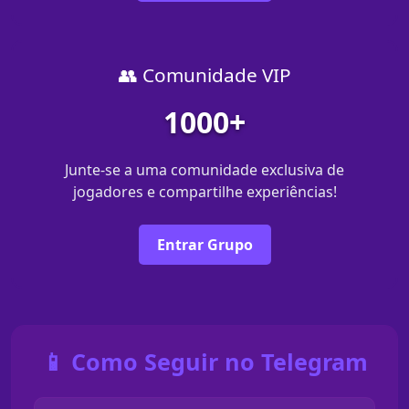
👥 Comunidade VIP
1000+
Junte-se a uma comunidade exclusiva de
jogadores e compartilhe experiências!
Entrar Grupo
📱 Como Seguir no Telegram