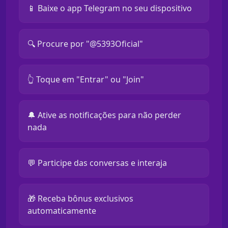
📱 Baixe o app Telegram no seu dispositivo
🔍 Procure por "@5393Oficial"
👆 Toque em "Entrar" ou "Join"
🔔 Ative as notificações para não perder
nada
💬 Participe das conversas e interaja
🎁 Receba bônus exclusivos
automaticamente