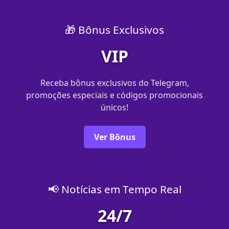
🎁 Bônus Exclusivos
VIP
Receba bônus exclusivos do Telegram,
promoções especiais e códigos promocionais
únicos!
Ver Bônus
📢 Notícias em Tempo Real
24/7