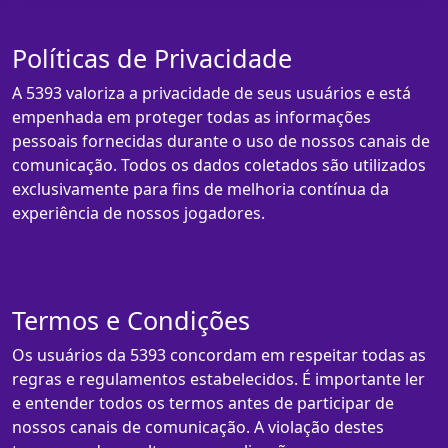
Políticas de Privacidade
A 5393 valoriza a privacidade de seus usuários e está
empenhada em proteger todas as informações
pessoais fornecidas durante o uso de nossos canais de
comunicação. Todos os dados coletados são utilizados
exclusivamente para fins de melhoria contínua da
experiência de nossos jogadores.
Termos e Condições
Os usuários da 5393 concordam em respeitar todas as
regras e regulamentos estabelecidos. É importante ler
e entender todos os termos antes de participar de
nossos canais de comunicação. A violação destes