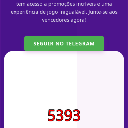
tem acesso a promoções incríveis e uma
experiência de jogo inigualável. Junte-se aos
vencedores agora!
SEGUIR NO TELEGRAM