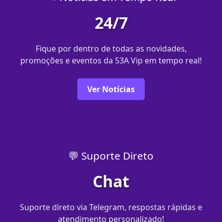
24/7
Fique por dentro de todas as novidades,
promoções e eventos da 53A Vip em tempo real!
Ver Notícias
💬 Suporte Direto
Chat
Suporte direto via Telegram, respostas rápidas e
atendimento personalizado!