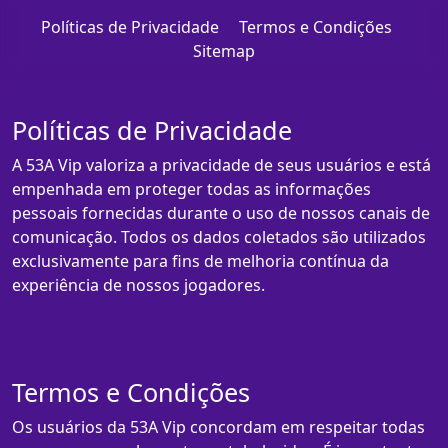
Políticas de Privacidade
Termos e Condições
Sitemap
Políticas de Privacidade
A 53A Vip valoriza a privacidade de seus usuários e está
empenhada em proteger todas as informações
pessoais fornecidas durante o uso de nossos canais de
comunicação. Todos os dados coletados são utilizados
exclusivamente para fins de melhoria contínua da
experiência de nossos jogadores.
Termos e Condições
Os usuários da 53A Vip concordam em respeitar todas