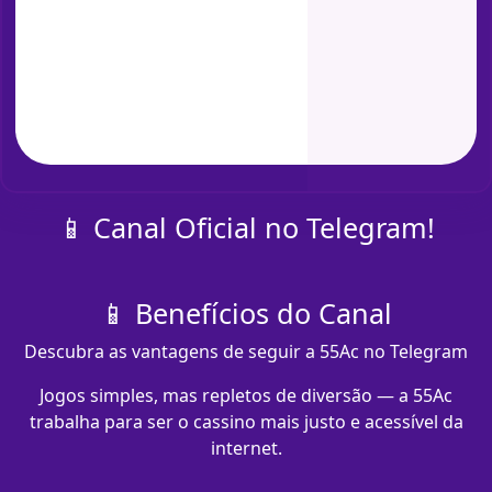
📱 Canal Oficial no Telegram!
📱 Benefícios do Canal
Descubra as vantagens de seguir a 55Ac no Telegram
Jogos simples, mas repletos de diversão — a 55Ac
trabalha para ser o cassino mais justo e acessível da
internet.