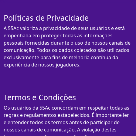
Políticas de Privacidade
A 55Ac valoriza a privacidade de seus usuários e está
empenhada em proteger todas as informações
pessoais fornecidas durante o uso de nossos canais de
comunicação. Todos os dados coletados são utilizados
exclusivamente para fins de melhoria contínua da
experiência de nossos jogadores.
Termos e Condições
Os usuários da 55Ac concordam em respeitar todas as
regras e regulamentos estabelecidos. É importante ler
e entender todos os termos antes de participar de
nossos canais de comunicação. A violação destes