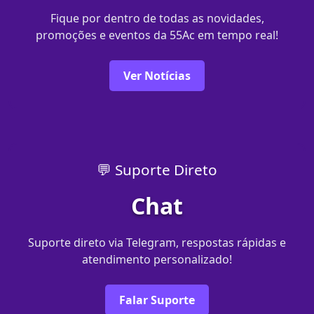
Fique por dentro de todas as novidades,
promoções e eventos da 55Ac em tempo real!
Ver Notícias
💬 Suporte Direto
Chat
Suporte direto via Telegram, respostas rápidas e
atendimento personalizado!
Falar Suporte