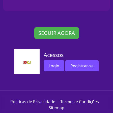
SEGUIR AGORA
Acessos
Login
Registrar-se
Políticas de Privacidade
Termos e Condições
Sitemap