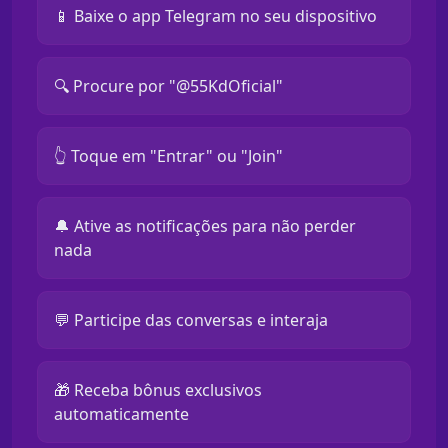
📱 Baixe o app Telegram no seu dispositivo
🔍 Procure por "@55KdOficial"
👆 Toque em "Entrar" ou "Join"
🔔 Ative as notificações para não perder
nada
💬 Participe das conversas e interaja
🎁 Receba bônus exclusivos
automaticamente