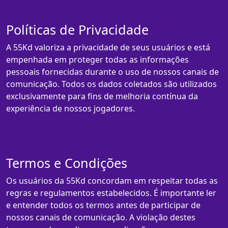
Políticas de Privacidade
A 55Kd valoriza a privacidade de seus usuários e está
empenhada em proteger todas as informações
pessoais fornecidas durante o uso de nossos canais de
comunicação. Todos os dados coletados são utilizados
exclusivamente para fins de melhoria contínua da
experiência de nossos jogadores.
Termos e Condições
Os usuários da 55Kd concordam em respeitar todas as
regras e regulamentos estabelecidos. É importante ler
e entender todos os termos antes de participar de
nossos canais de comunicação. A violação destes