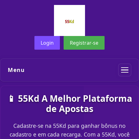
Login
Registrar-se
Menu
📱 55Kd A Melhor Plataforma
de Apostas
Cadastre-se na 55Kd para ganhar bônus no
cadastro e em cada recarga. Com a 55Kd, você