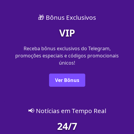
🎁 Bônus Exclusivos
VIP
Receba bônus exclusivos do Telegram,
promoções especiais e códigos promocionais
únicos!
Ver Bônus
📢 Notícias em Tempo Real
24/7