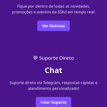
Fique por dentro de todas as novidades,
promoções e eventos da 55Kd em tempo real!
Ver Notícias
💬 Suporte Direto
Chat
Suporte direto via Telegram, respostas rápidas e
atendimento personalizado!
Falar Suporte