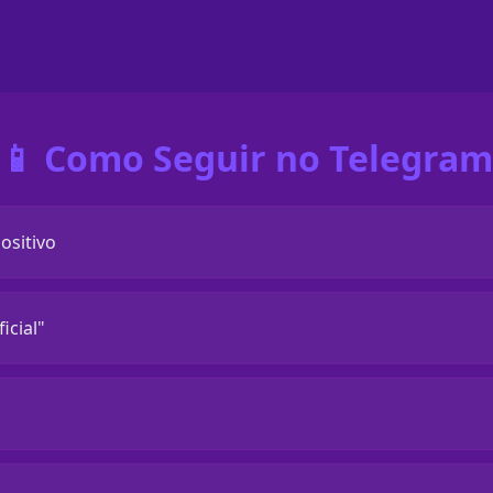
📱 Como Seguir no Telegram
ositivo
icial"