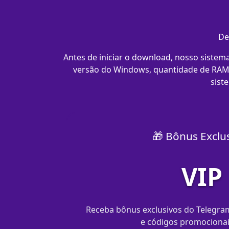
De
Antes de iniciar o download, nosso sistema
versão do Windows, quantidade de RAM d
sist
🎁 Bônus Exclu
VIP
Receba bônus exclusivos do Telegra
e códigos promocionai