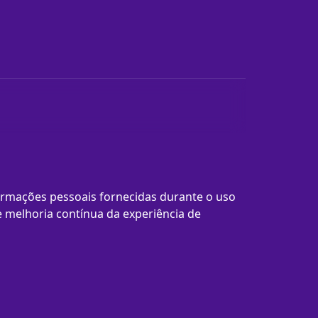
ormações pessoais fornecidas durante o uso
e melhoria contínua da experiência de