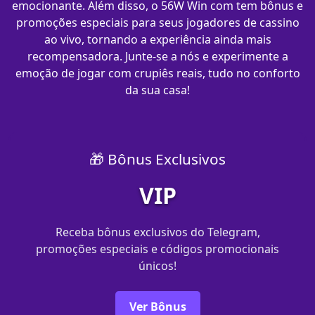
emocionante. Além disso, o 56W Win com​ tem bônus e
promoções especiais para seus jogadores de cassino
ao vivo, tornando a experiência ainda mais
recompensadora. Junte-se a nós e experimente a
emoção de jogar com crupiês reais, tudo no conforto
da sua casa!
🎁 Bônus Exclusivos
VIP
Receba bônus exclusivos do Telegram,
promoções especiais e códigos promocionais
únicos!
Ver Bônus