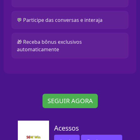
💬 Participe das conversas e interaja
🎁 Receba bônus exclusivos
automaticamente
SEGUIR AGORA
Acessos