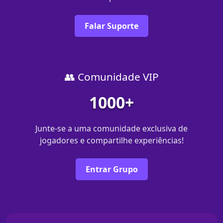
Falar Suporte
👥 Comunidade VIP
1000+
Junte-se a uma comunidade exclusiva de
jogadores e compartilhe experiências!
Entrar Grupo