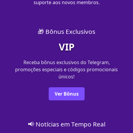
suporte aos novos membros.
🎁 Bônus Exclusivos
VIP
Receba bônus exclusivos do Telegram,
promoções especiais e códigos promocionais
únicos!
Ver Bônus
📢 Notícias em Tempo Real