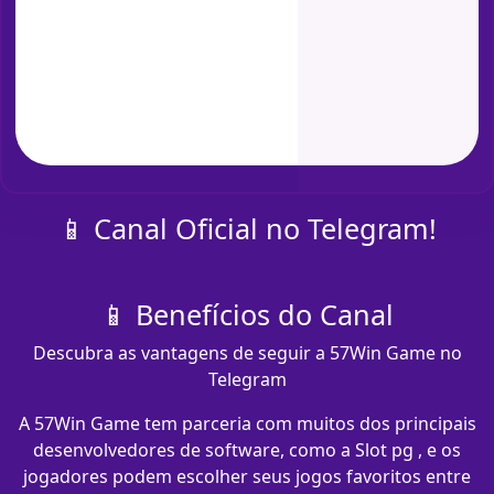
📱 Canal Oficial no Telegram!
📱 Benefícios do Canal
Descubra as vantagens de seguir a 57Win Game no
Telegram
A 57Win Game tem parceria com muitos dos principais
desenvolvedores de software, como a Slot pg , e os
jogadores podem escolher seus jogos favoritos entre