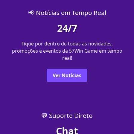
📢 Notícias em Tempo Real
24/7
Fique por dentro de todas as novidades,
promoções e eventos da 57Win Game em tempo
real!
Ver Notícias
💬 Suporte Direto
Chat