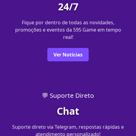
24/7
Fique por dentro de todas as novidades,
promoções e eventos da 595 Game em tempo
real!
Ver Notícias
💬 Suporte Direto
Chat
Suporte direto via Telegram, respostas rápidas e
atendimento personalizado!