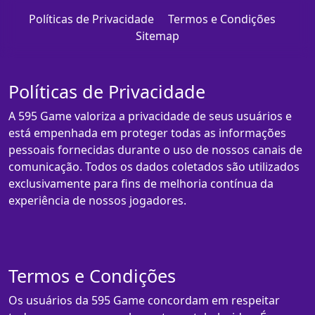
Políticas de Privacidade
Termos e Condições
Sitemap
Políticas de Privacidade
A 595 Game valoriza a privacidade de seus usuários e
está empenhada em proteger todas as informações
pessoais fornecidas durante o uso de nossos canais de
comunicação. Todos os dados coletados são utilizados
exclusivamente para fins de melhoria contínua da
experiência de nossos jogadores.
Termos e Condições
Os usuários da 595 Game concordam em respeitar