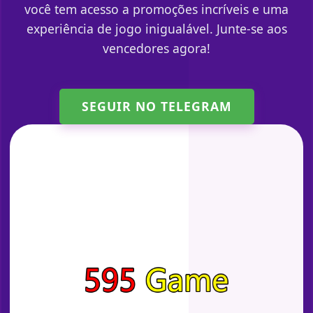
você tem acesso a promoções incríveis e uma
experiência de jogo inigualável. Junte-se aos
vencedores agora!
SEGUIR NO TELEGRAM