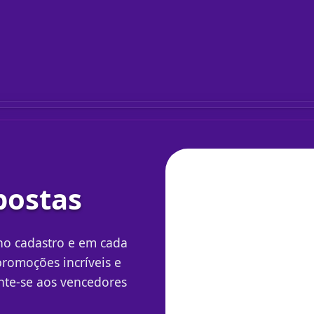
postas
no cadastro e em cada
promoções incríveis e
unte-se aos vencedores