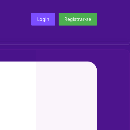
Login
Registrar-se