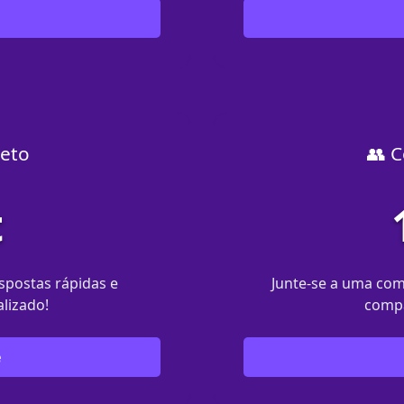
reto
👥 
t
espostas rápidas e
Junte-se a uma com
lizado!
compa
e