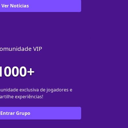
Ver Notícias
Comunidade VIP
1000+
unidade exclusiva de jogadores e
rtilhe experiências!
Entrar Grupo