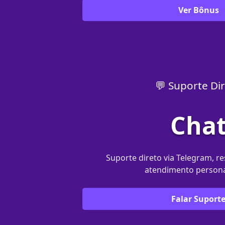
Ver Bônus
💬 Suporte Di
Cha
Suporte direto via Telegram, r
atendimento persona
Falar Suport