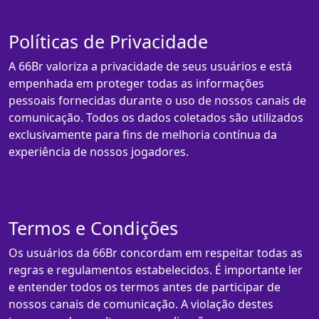
Políticas de Privacidade
A 66Br valoriza a privacidade de seus usuários e está
empenhada em proteger todas as informações
pessoais fornecidas durante o uso de nossos canais de
comunicação. Todos os dados coletados são utilizados
exclusivamente para fins de melhoria contínua da
experiência de nossos jogadores.
Termos e Condições
Os usuários da 66Br concordam em respeitar todas as
regras e regulamentos estabelecidos. É importante ler
e entender todos os termos antes de participar de
nossos canais de comunicação. A violação destes