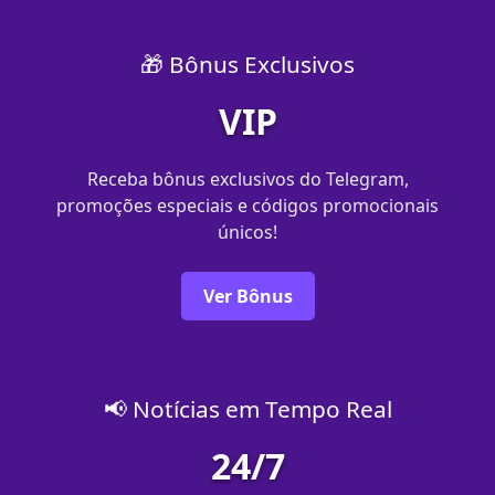
🎁 Bônus Exclusivos
VIP
Receba bônus exclusivos do Telegram,
promoções especiais e códigos promocionais
únicos!
Ver Bônus
📢 Notícias em Tempo Real
24/7