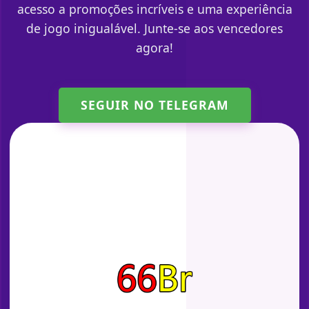
acesso a promoções incríveis e uma experiência
de jogo inigualável. Junte-se aos vencedores
agora!
SEGUIR NO TELEGRAM