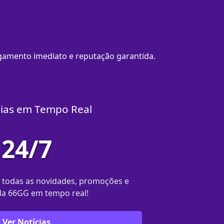
gamento imediato e reputação garantida.
cias em Tempo Real
24/7
e todas as novidades, promoções e
da 66GG em tempo real!
Ver Notícias