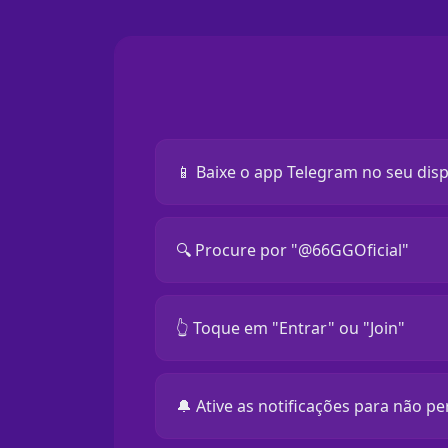
📱 Baixe o app Telegram no seu disp
🔍 Procure por "@66GGOficial"
👆 Toque em "Entrar" ou "Join"
🔔 Ative as notificações para não p