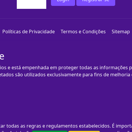
Políticas de Privacidade
Termos e Condições
Sitemap
de
ários e está empenhada em proteger todas as informações p
tados são utilizados exclusivamente para fins de melhoria
r todas as regras e regulamentos estabelecidos. É importa