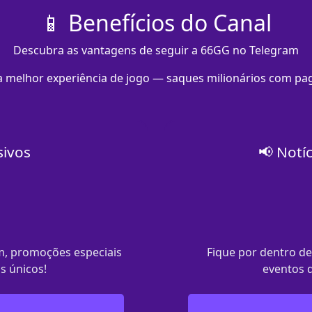
📱 Benefícios do Canal
Descubra as vantagens de seguir a 66GG no Telegram
a melhor experiência de jogo — saques milionários com pa
sivos
📢 Notí
m, promoções especiais
Fique por dentro d
s únicos!
eventos 