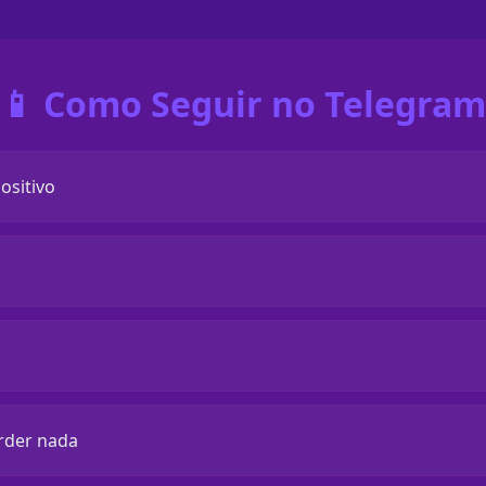
📱 Como Seguir no Telegram
ositivo
erder nada