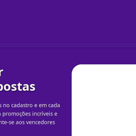
r
postas
 no cadastro e em cada
 promoções incríveis e
unte-se aos vencedores