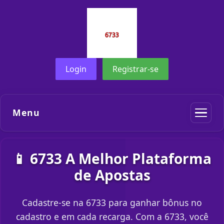
Login
Registrar-se
Menu
📱 6733 A Melhor Plataforma
de Apostas
Cadastre-se na 6733 para ganhar bônus no
cadastro e em cada recarga. Com a 6733, você