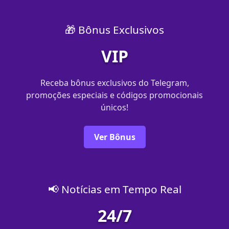
🎁 Bônus Exclusivos
VIP
Receba bônus exclusivos do Telegram,
promoções especiais e códigos promocionais
únicos!
Ver Bônus
📢 Notícias em Tempo Real
24/7