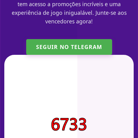
tem acesso a promoções incríveis e uma
experiência de jogo inigualável. Junte-se aos
vencedores agora!
SEGUIR NO TELEGRAM