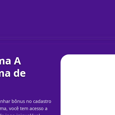
ma A
ma de
anhar bônus no cadastro
rma, você tem acesso a