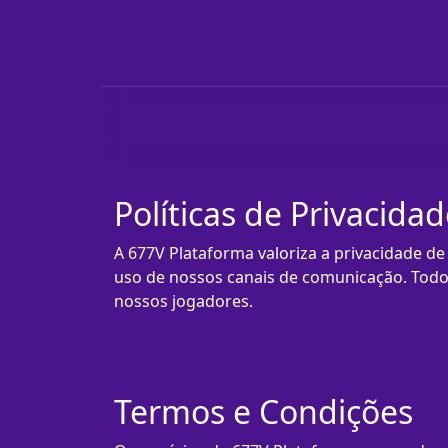
Políticas de Privacida
A 677V Plataforma valoriza a privacidade d
uso de nossos canais de comunicação. Todos
nossos jogadores.
Termos e Condições