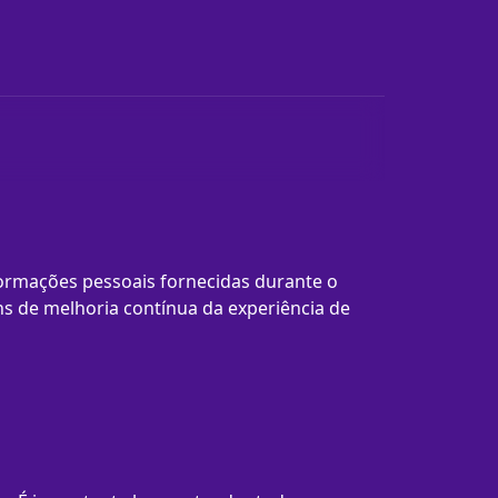
formações pessoais fornecidas durante o
ns de melhoria contínua da experiência de