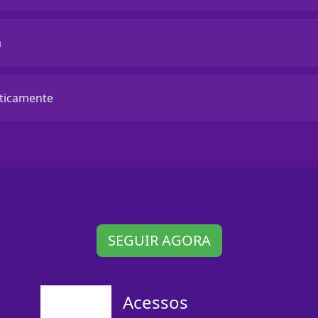
a
aticamente
SEGUIR AGORA
Acessos