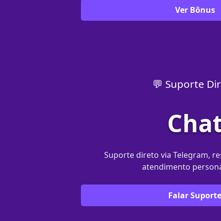
Ver Bônus
💬 Suporte Di
Cha
Suporte direto via Telegram, r
atendimento persona
Falar Suport