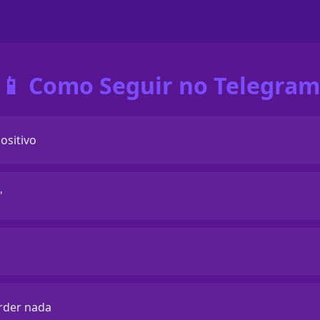
📱 Como Seguir no Telegram
ositivo
"
erder nada