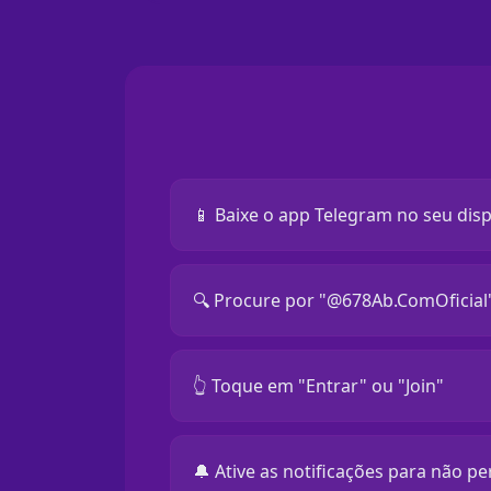
📱 Baixe o app Telegram no seu disp
🔍 Procure por "@678Ab.ComOficial
👆 Toque em "Entrar" ou "Join"
🔔 Ative as notificações para não p