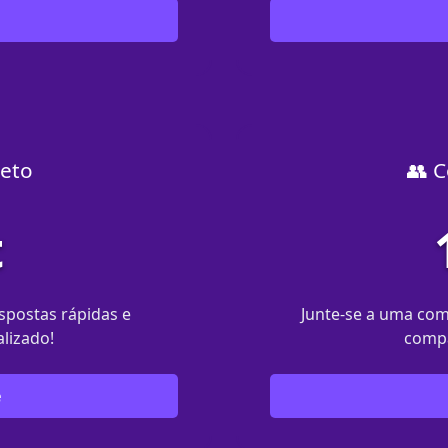
reto
👥 
t
espostas rápidas e
Junte-se a uma com
lizado!
compa
e