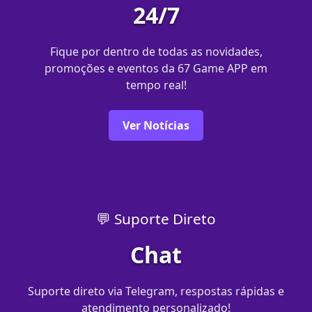
24/7
Fique por dentro de todas as novidades,
promoções e eventos da 67 Game APP em
tempo real!
Ver Notícias
💬 Suporte Direto
Chat
Suporte direto via Telegram, respostas rápidas e
atendimento personalizado!