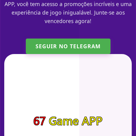
APP, você tem acesso a promoções incríveis e uma
experiência de jogo inigualável. Junte-se aos
vencedores agora!
SEGUIR NO TELEGRAM