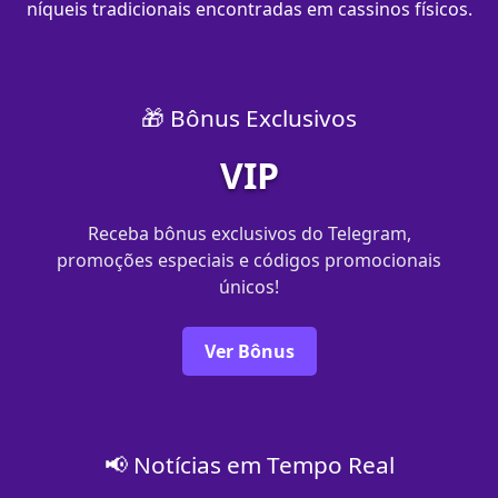
níqueis tradicionais encontradas em cassinos físicos.
🎁 Bônus Exclusivos
VIP
Receba bônus exclusivos do Telegram,
promoções especiais e códigos promocionais
únicos!
Ver Bônus
📢 Notícias em Tempo Real