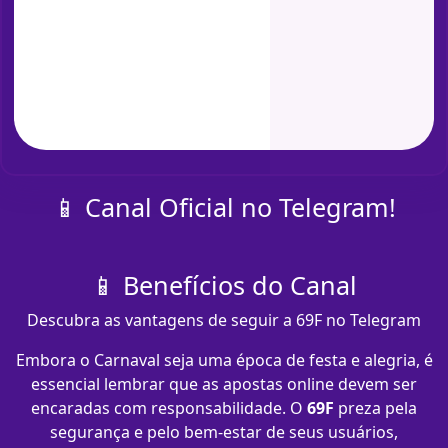
📱 Canal Oficial no Telegram!
📱 Benefícios do Canal
Descubra as vantagens de seguir a 69F no Telegram
Embora o Carnaval seja uma época de festa e alegria, é
essencial lembrar que as apostas online devem ser
encaradas com responsabilidade. O
69F
preza pela
segurança e pelo bem-estar de seus usuários,