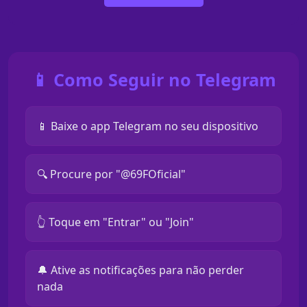
📱 Como Seguir no Telegram
📱 Baixe o app Telegram no seu dispositivo
🔍 Procure por "@69FOficial"
👆 Toque em "Entrar" ou "Join"
🔔 Ative as notificações para não perder
nada