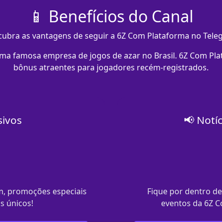
📱 Benefícios do Canal
ubra as vantagens de seguir a 6Z Com Plataforma no Tel
ma famosa empresa de jogos de azar no Brasil. 6Z Com Pl
bônus atraentes para jogadores recém-registrados.
sivos
📢 Notí
m, promoções especiais
Fique por dentro d
s únicos!
eventos da 6Z C