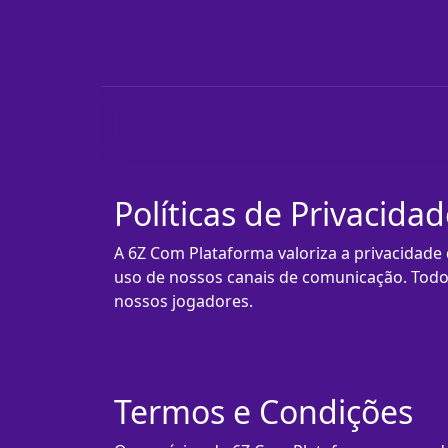
Políticas de Privacida
A 6Z Com Plataforma valoriza a privacidad
uso de nossos canais de comunicação. Todos
nossos jogadores.
Termos e Condições