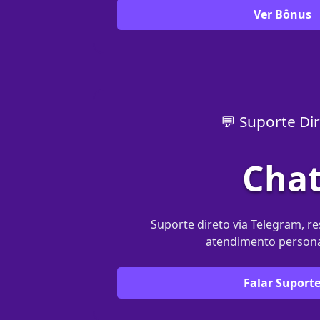
Ver Bônus
💬 Suporte Di
Cha
Suporte direto via Telegram, r
atendimento persona
Falar Suport