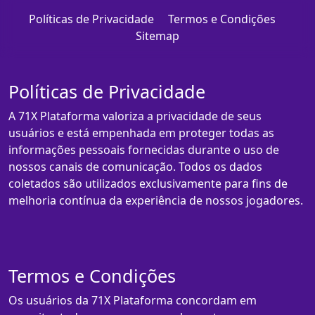
Políticas de Privacidade
Termos e Condições
Sitemap
Políticas de Privacidade
A 71X Plataforma valoriza a privacidade de seus
usuários e está empenhada em proteger todas as
informações pessoais fornecidas durante o uso de
nossos canais de comunicação. Todos os dados
coletados são utilizados exclusivamente para fins de
melhoria contínua da experiência de nossos jogadores.
Termos e Condições
Os usuários da 71X Plataforma concordam em