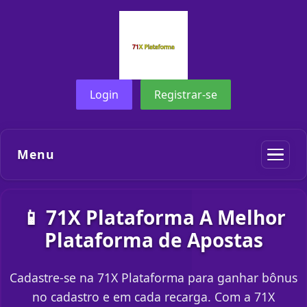
Login
Registrar-se
Menu
📱 71X Plataforma A Melhor
Plataforma de Apostas
Cadastre-se na 71X Plataforma para ganhar bônus
no cadastro e em cada recarga. Com a 71X