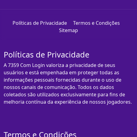
Políticas de Privacidade
Termos e Condições
Sitemap
Políticas de Privacidade
A 7359 Com Login valoriza a privacidade de seus
usuários e está empenhada em proteger todas as
informações pessoais fornecidas durante o uso de
nossos canais de comunicação. Todos os dados
coletados são utilizados exclusivamente para fins de
melhoria contínua da experiência de nossos jogadores.
Termos e Condições