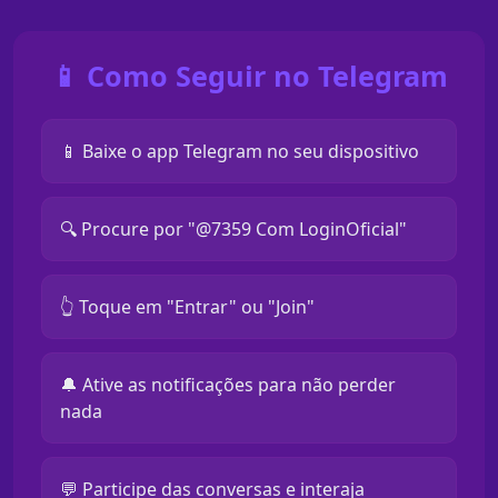
📱 Como Seguir no Telegram
📱 Baixe o app Telegram no seu dispositivo
🔍 Procure por "@7359 Com LoginOficial"
👆 Toque em "Entrar" ou "Join"
🔔 Ative as notificações para não perder
nada
💬 Participe das conversas e interaja