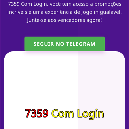
7359 Com Login, você tem acesso a promoções
incríveis e uma experiência de jogo inigualável.
Junte-se aos vencedores agora!
SEGUIR NO TELEGRAM