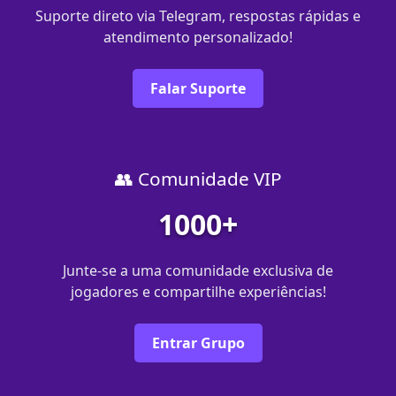
Suporte direto via Telegram, respostas rápidas e
atendimento personalizado!
Falar Suporte
👥 Comunidade VIP
1000+
Junte-se a uma comunidade exclusiva de
jogadores e compartilhe experiências!
Entrar Grupo