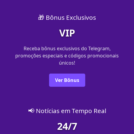
🎁 Bônus Exclusivos
VIP
Receba bônus exclusivos do Telegram,
promoções especiais e códigos promocionais
únicos!
Ver Bônus
📢 Notícias em Tempo Real
24/7