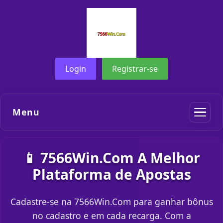
Login
Registrar-se
Menu
📱 7566Win.Com A Melhor
Plataforma de Apostas
Cadastre-se na 7566Win.Com para ganhar bônus
no cadastro e em cada recarga. Com a