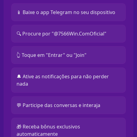
📱 Baixe o app Telegram no seu dispositivo
🔍 Procure por "@7566Win.ComOficial"
👆 Toque em "Entrar" ou "Join"
🔔 Ative as notificações para não perder
nada
💬 Participe das conversas e interaja
🎁 Receba bônus exclusivos
automaticamente