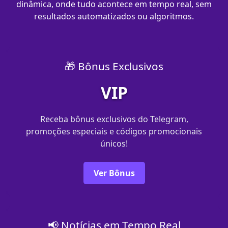
dinâmica, onde tudo acontece em tempo real, sem
resultados automatizados ou algoritmos.
🎁 Bônus Exclusivos
VIP
Receba bônus exclusivos do Telegram,
promoções especiais e códigos promocionais
únicos!
Ver Bônus
📢 Notícias em Tempo Real