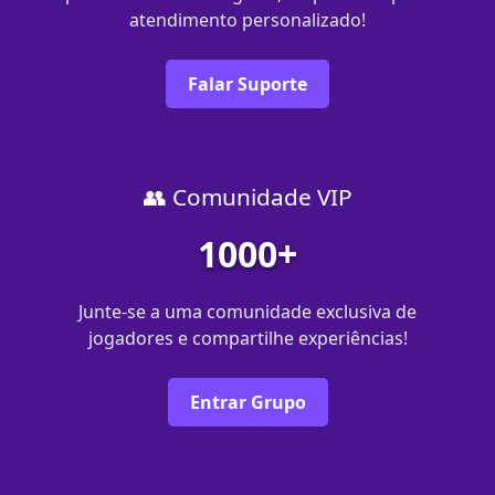
atendimento personalizado!
Falar Suporte
👥 Comunidade VIP
1000+
Junte-se a uma comunidade exclusiva de
jogadores e compartilhe experiências!
Entrar Grupo