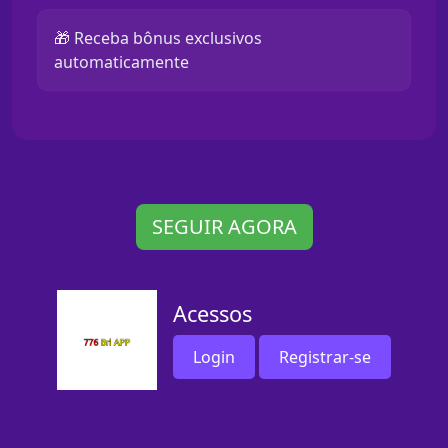
🎁 Receba bônus exclusivos
automaticamente
SEGUIR AGORA
Acessos
Login
Registrar-se