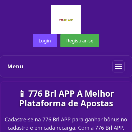
Login
Registrar-se
Menu
📱 776 Brl APP A Melhor
Plataforma de Apostas
Cadastre-se na 776 Brl APP para ganhar bônus no
cadastro e em cada recarga. Com a 776 Brl APP,