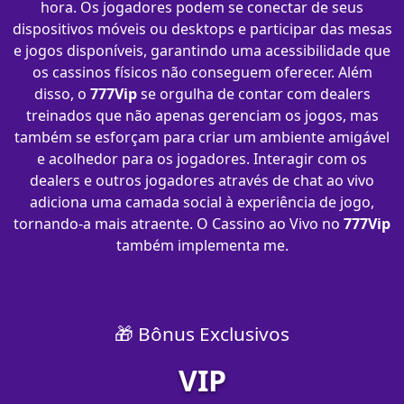
hora. Os jogadores podem se conectar de seus
dispositivos móveis ou desktops e participar das mesas
e jogos disponíveis, garantindo uma acessibilidade que
os cassinos físicos não conseguem oferecer. Além
disso, o
777Vip
se orgulha de contar com dealers
treinados que não apenas gerenciam os jogos, mas
também se esforçam para criar um ambiente amigável
e acolhedor para os jogadores. Interagir com os
dealers e outros jogadores através de chat ao vivo
adiciona uma camada social à experiência de jogo,
tornando-a mais atraente. O Cassino ao Vivo no
777Vip
também implementa me.
🎁 Bônus Exclusivos
VIP