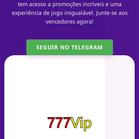
tem acesso a promoções incríveis e uma
experiência de jogo inigualável. Junte-se aos
vencedores agora!
SEGUIR NO TELEGRAM