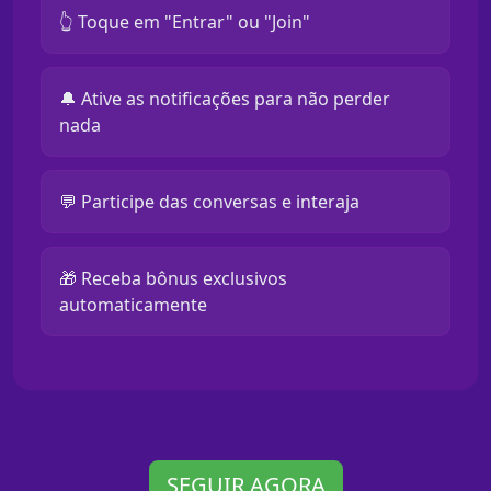
👆 Toque em "Entrar" ou "Join"
🔔 Ative as notificações para não perder
nada
💬 Participe das conversas e interaja
🎁 Receba bônus exclusivos
automaticamente
SEGUIR AGORA