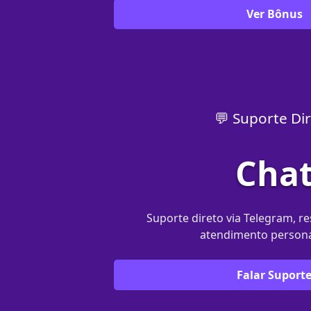
Ver Bônus
💬 Suporte Di
Cha
Suporte direto via Telegram, r
atendimento persona
Falar Suport