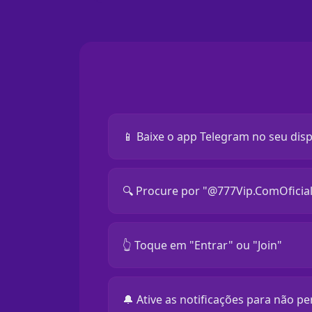
📱 Baixe o app Telegram no seu disp
🔍 Procure por "@777Vip.ComOficial
👆 Toque em "Entrar" ou "Join"
🔔 Ative as notificações para não p