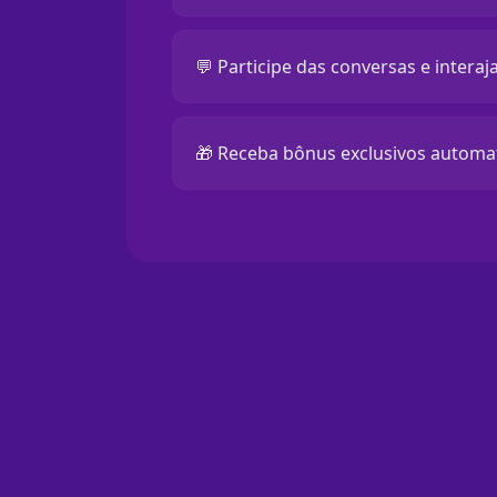
💬 Participe das conversas e interaj
🎁 Receba bônus exclusivos autom