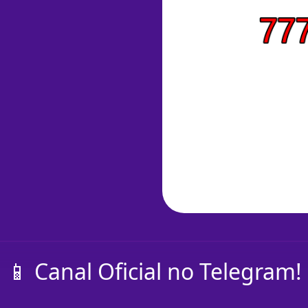
📱 Canal Oficial no Telegram!