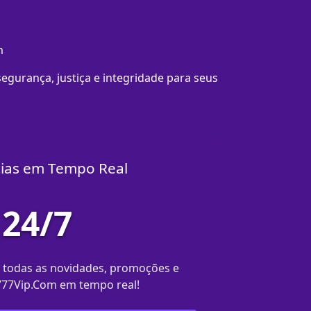
m
gurança, justiça e integridade para seus
cias em Tempo Real
24/7
e todas as novidades, promoções e
777Vip.Com em tempo real!