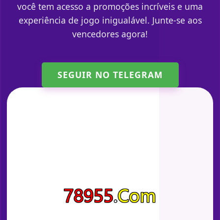
você tem acesso a promoções incríveis e uma
experiência de jogo inigualável. Junte-se aos
vencedores agora!
SEGUIR NO TELEGRAM