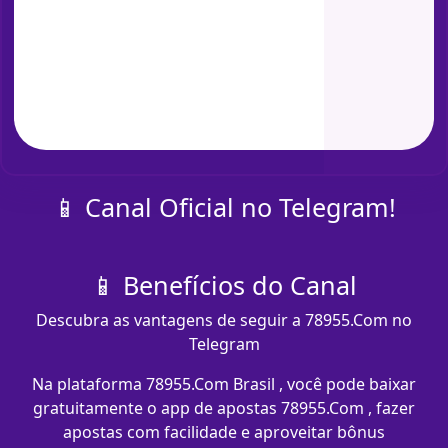
📱 Canal Oficial no Telegram!
📱 Benefícios do Canal
Descubra as vantagens de seguir a 78955.Com no
Telegram
Na plataforma 78955.Com Brasil , você pode baixar
gratuitamente o app de apostas 78955.Com , fazer
apostas com facilidade e aproveitar bônus