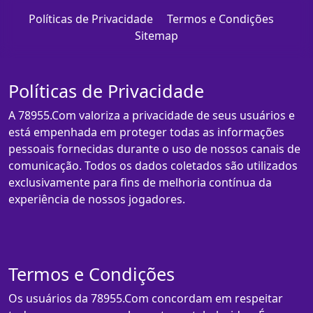
Políticas de Privacidade
Termos e Condições
Sitemap
Políticas de Privacidade
A 78955.Com valoriza a privacidade de seus usuários e
está empenhada em proteger todas as informações
pessoais fornecidas durante o uso de nossos canais de
comunicação. Todos os dados coletados são utilizados
exclusivamente para fins de melhoria contínua da
experiência de nossos jogadores.
Termos e Condições
Os usuários da 78955.Com concordam em respeitar