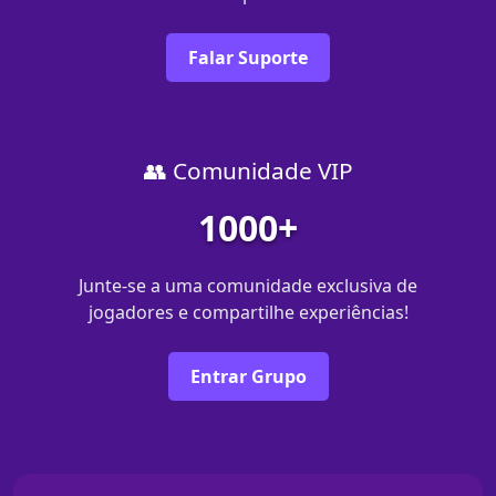
Falar Suporte
👥 Comunidade VIP
1000+
Junte-se a uma comunidade exclusiva de
jogadores e compartilhe experiências!
Entrar Grupo