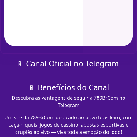
📱 Canal Oficial no Telegram!
📱 Benefícios do Canal
Descubra as vantagens de seguir a 789Br.Com no
Telegram
Um site da 789Br.Com dedicado ao povo brasileiro, com
caça-níqueis, jogos de cassino, apostas esportivas e
crupiês ao vivo — viva toda a emoção do jogo!