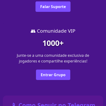
Falar Suporte
👥 Comunidade VIP
1000+
Junte-se a uma comunidade exclusiva de
jogadores e compartilhe experiências!
Entrar Grupo
📱 Como Seguir no Telegram