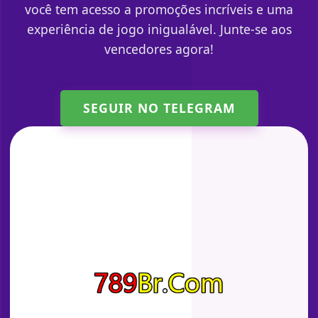
você tem acesso a promoções incríveis e uma
experiência de jogo inigualável. Junte-se aos
vencedores agora!
SEGUIR NO TELEGRAM