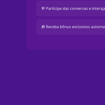
💬 Participe das conversas e interaj
🎁 Receba bônus exclusivos autom