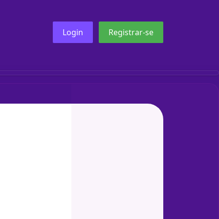
Login
Registrar-se