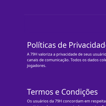
Políticas de Privacida
A 79H valoriza a privacidade de seus usuár
canais de comunicação. Todos os dados cole
jogadores.
Termos e Condições
Os usuários da 79H concordam em respeitar 