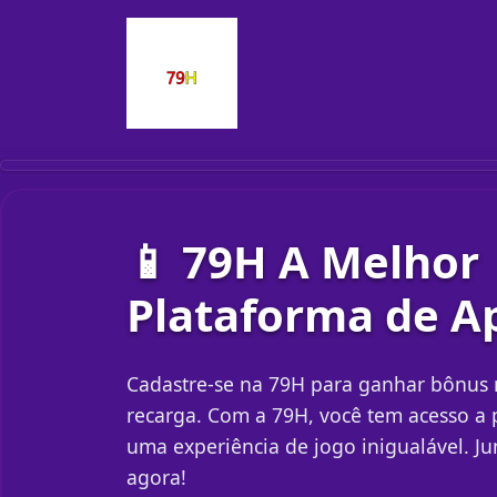
📱 79H A Melhor
Plataforma de A
Cadastre-se na 79H para ganhar bônus 
recarga. Com a 79H, você tem acesso a 
uma experiência de jogo inigualável. J
agora!