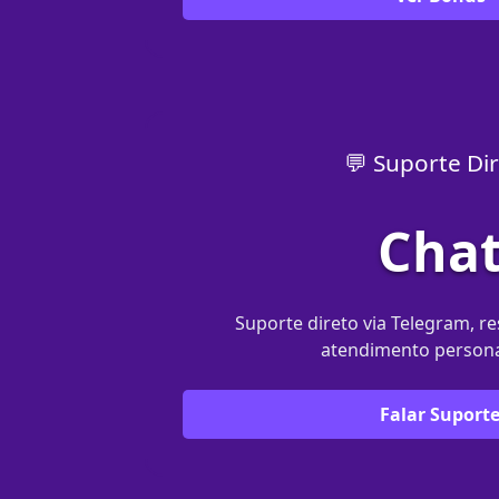
💬 Suporte Di
Cha
Suporte direto via Telegram, r
atendimento persona
Falar Suport