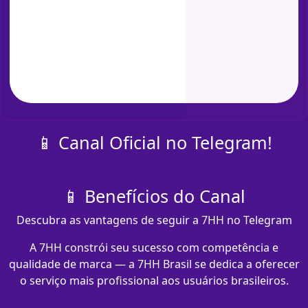
📱 Canal Oficial no Telegram!
📱 Benefícios do Canal
Descubra as vantagens de seguir a 7HH no Telegram
A 7HH constrói seu sucesso com competência e
qualidade de marca — a 7HH Brasil se dedica a oferecer
o serviço mais profissional aos usuários brasileiros.