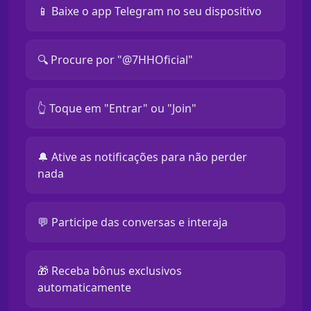
📱 Baixe o app Telegram no seu dispositivo
🔍 Procure por "@7HHOficial"
👆 Toque em "Entrar" ou "Join"
🔔 Ative as notificações para não perder
nada
💬 Participe das conversas e interaja
🎁 Receba bônus exclusivos
automaticamente