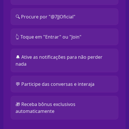
🔍 Procure por "@7JJOficial"
👆 Toque em "Entrar" ou "Join"
🔔 Ative as notificações para não perder
nada
💬 Participe das conversas e interaja
🎁 Receba bônus exclusivos
automaticamente