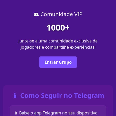
👥 Comunidade VIP
1000+
Junte-se a uma comunidade exclusiva de
jogadores e compartilhe experiências!
Entrar Grupo
📱 Como Seguir no Telegram
📱 Baixe o app Telegram no seu dispositivo