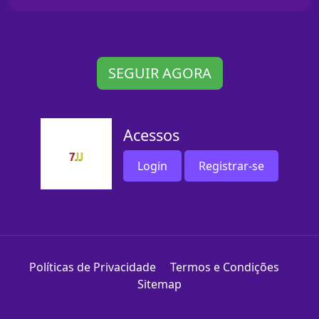
SEGUIR AGORA
Acessos
Login
Registrar-se
Políticas de Privacidade
Termos e Condições
Sitemap