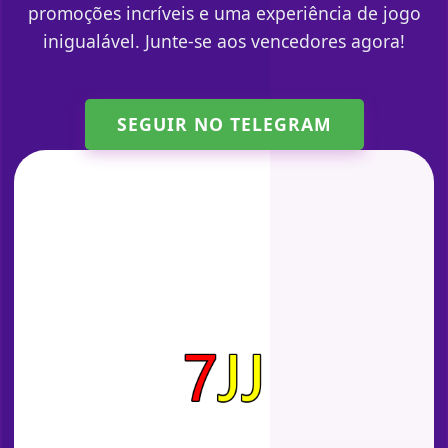
promoções incríveis e uma experiência de jogo
inigualável. Junte-se aos vencedores agora!
SEGUIR NO TELEGRAM