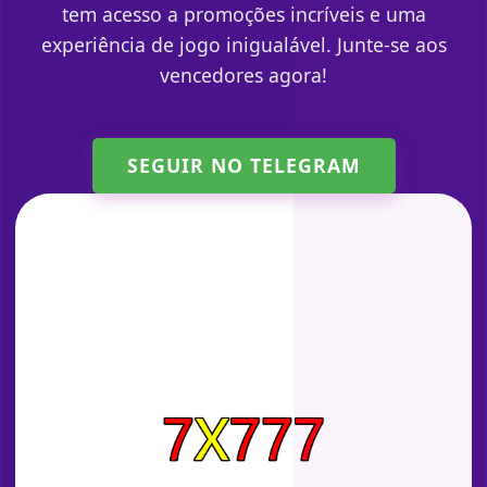
tem acesso a promoções incríveis e uma
experiência de jogo inigualável. Junte-se aos
vencedores agora!
SEGUIR NO TELEGRAM