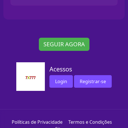
SEGUIR AGORA
Acessos
Login
Registrar-se
Políticas de Privacidade
Termos e Condições