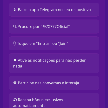
📱 Baixe o app Telegram no seu dispositivo
🔍 Procure por "@7X777Oficial"
👆 Toque em "Entrar" ou "Join"
🔔 Ative as notificações para não perder
nada
💬 Participe das conversas e interaja
🎁 Receba bônus exclusivos
automaticamente