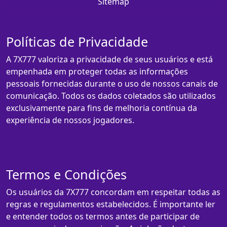
Sitemap
Políticas de Privacidade
A 7X777 valoriza a privacidade de seus usuários e está
empenhada em proteger todas as informações
pessoais fornecidas durante o uso de nossos canais de
comunicação. Todos os dados coletados são utilizados
exclusivamente para fins de melhoria contínua da
experiência de nossos jogadores.
Termos e Condições
Os usuários da 7X777 concordam em respeitar todas as
regras e regulamentos estabelecidos. É importante ler
e entender todos os termos antes de participar de