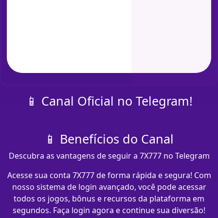
📱 Canal Oficial no Telegram!
📱 Benefícios do Canal
Descubra as vantagens de seguir a 7X777 no Telegram
Acesse sua conta 7X777 de forma rápida e segura! Com
nosso sistema de login avançado, você pode acessar
todos os jogos, bônus e recursos da plataforma em
segundos. Faça login agora e continue sua diversão!