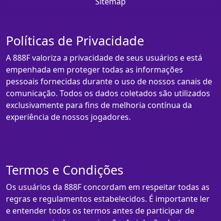
Sitemap
Políticas de Privacidade
A 888F valoriza a privacidade de seus usuários e está
empenhada em proteger todas as informações
pessoais fornecidas durante o uso de nossos canais de
comunicação. Todos os dados coletados são utilizados
exclusivamente para fins de melhoria contínua da
experiência de nossos jogadores.
Termos e Condições
Os usuários da 888F concordam em respeitar todas as
regras e regulamentos estabelecidos. É importante ler
e entender todos os termos antes de participar de