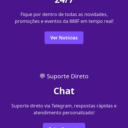
Fique por dentro de todas as novidades,
promoções e eventos da 888F em tempo real!
Ver Notícias
💬 Suporte Direto
Chat
Suporte direto via Telegram, respostas rápidas e
atendimento personalizado!