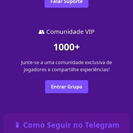
Falar Suporte
👥 Comunidade VIP
1000+
Junte-se a uma comunidade exclusiva de
jogadores e compartilhe experiências!
Entrar Grupo
📱 Como Seguir no Telegram