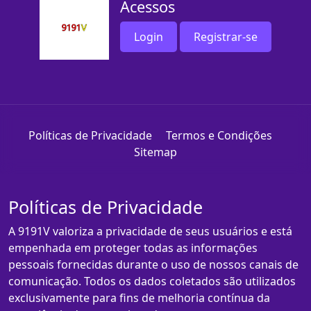
Acessos
Login
Registrar-se
Políticas de Privacidade
Termos e Condições
Sitemap
Políticas de Privacidade
A 9191V valoriza a privacidade de seus usuários e está
empenhada em proteger todas as informações
pessoais fornecidas durante o uso de nossos canais de
comunicação. Todos os dados coletados são utilizados
exclusivamente para fins de melhoria contínua da