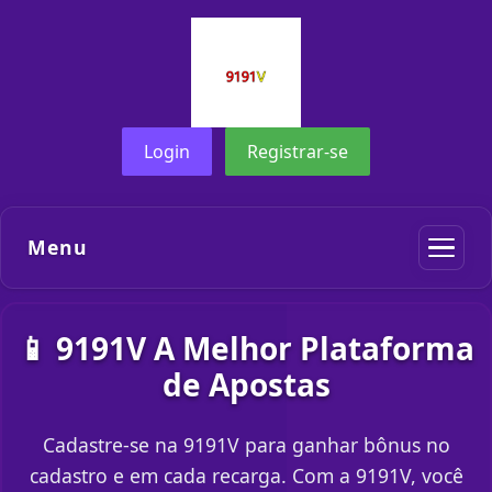
Login
Registrar-se
Menu
📱 9191V A Melhor Plataforma
de Apostas
Cadastre-se na 9191V para ganhar bônus no
cadastro e em cada recarga. Com a 9191V, você