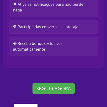
🔔 Ative as notificações para não perder
nada
💬 Participe das conversas e interaja
🎁 Receba bônus exclusivos
automaticamente
SEGUIR AGORA