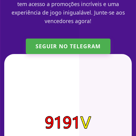
tem acesso a promoções incríveis e uma
experiência de jogo inigualável. Junte-se aos
vencedores agora!
SEGUIR NO TELEGRAM