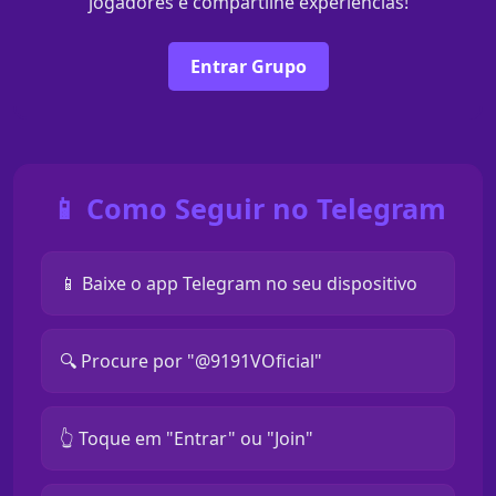
jogadores e compartilhe experiências!
Entrar Grupo
📱 Como Seguir no Telegram
📱 Baixe o app Telegram no seu dispositivo
🔍 Procure por "@9191VOficial"
👆 Toque em "Entrar" ou "Join"